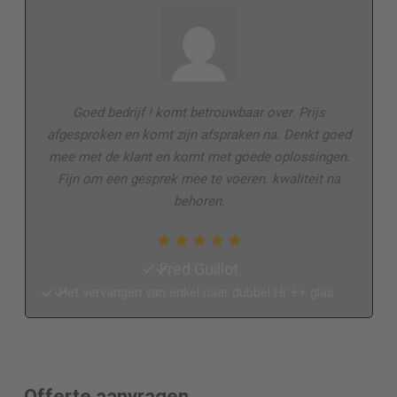
Goed bedrijf ! komt betrouwbaar over. Prijs
afgesproken en komt zijn afspraken na. Denkt goed
mee met de klant en komt met goede oplossingen.
Fijn om een gesprek mee te voeren. kwaliteit na
behoren.
Fred Guillot
Het vervangen van enkel naar dubbel Hr ++ glas .
Offerte aanvragen