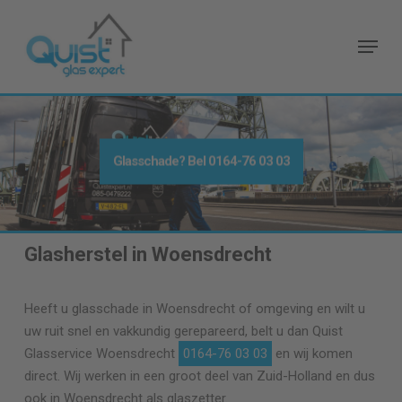
Skip
to
Menu
main
content
Glasschade? Bel
0164-76 03 03
Glasherstel in Woensdrecht
Heeft u glasschade in Woensdrecht of omgeving en wilt u
uw ruit snel en vakkundig gerepareerd, belt u dan Quist
Glasservice Woensdrecht
0164-76 03 03
en wij komen
direct. Wij werken in een groot deel van Zuid-Holland en dus
ook in Woensdrecht als glaszetter.