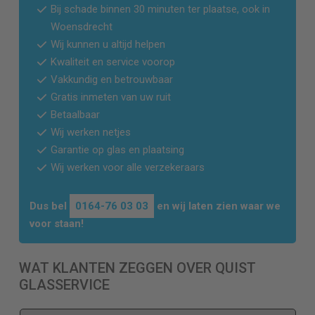
Bij schade binnen 30 minuten ter plaatse, ook in
Woensdrecht
Wij kunnen u altijd helpen
Kwaliteit en service voorop
Vakkundig en betrouwbaar
Gratis inmeten van uw ruit
Betaalbaar
Wij werken netjes
Garantie op glas en plaatsing
Wij werken voor alle verzekeraars
Dus bel
0164-76 03 03
en wij laten zien waar we
voor staan!
WAT KLANTEN ZEGGEN OVER QUIST
GLASSERVICE