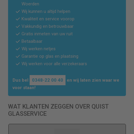
Woerden
Wij kunnen u altijd helpen
Kwaliteit en service voorop
Vakkundig en betrouwbaar
Gratis inmeten van uw ruit
Betaalbaar
Wij werken netjes
Garantie op glas en plaatsing
Wij werken voor alle verzekeraars
Dus bel
0348-22 00 40
en wij laten zien waar we
voor staan!
WAT KLANTEN ZEGGEN OVER QUIST
GLASSERVICE