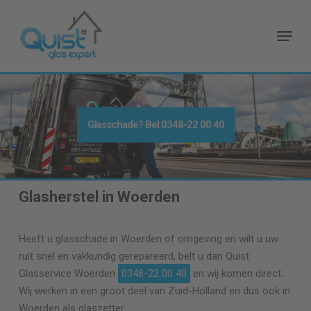
Skip
to
Menu
main
content
Glasschade? Bel
0348-22 00 40
Glasherstel in Woerden
Heeft u glasschade in Woerden of omgeving en wilt u uw
ruit snel en vakkundig gerepareerd, belt u dan Quist
Glasservice Woerden
0348-22 00 40
en wij komen direct.
Wij werken in een groot deel van Zuid-Holland en dus ook in
Woerden als glaszetter.