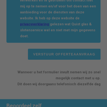
verwerken en te gebruiken om contact met
mij op te nemen en/of voor het doen van een
aanbieding voor de diensten van deze
website. Ik heb op deze website de
privacyverklaring
gelezen wat Quist glas &
slotenservice wel en niet met mijn gegevens
doet.
Wanneer u het formulier invult nemen wij zo snel
mogelijk contact met u op.
Dit doen wij doorgaans telefonisch diezelfde dag
Beoordeel zelf