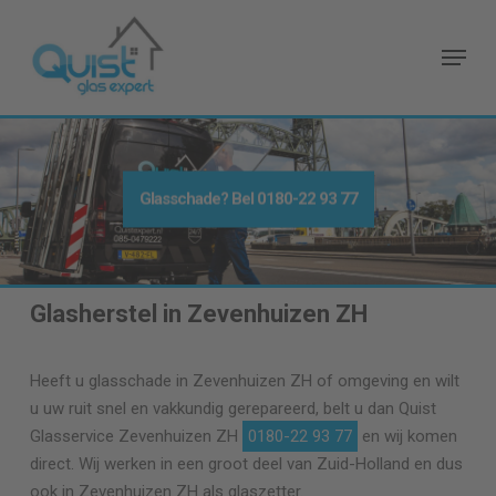
Skip
to
Menu
main
content
Glasschade? Bel
0180-22 93 77
Glasherstel in Zevenhuizen ZH
Heeft u glasschade in Zevenhuizen ZH of omgeving en wilt
u uw ruit snel en vakkundig gerepareerd, belt u dan Quist
Glasservice Zevenhuizen ZH
0180-22 93 77
en wij komen
direct. Wij werken in een groot deel van Zuid-Holland en dus
ook in Zevenhuizen ZH als glaszetter.