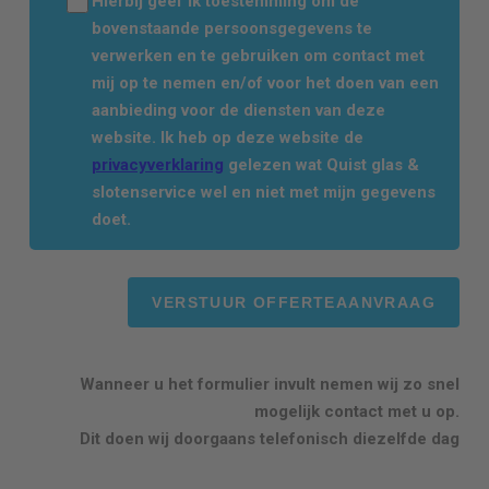
Hierbij geef ik toestemming om de
bovenstaande persoonsgegevens te
verwerken en te gebruiken om contact met
mij op te nemen en/of voor het doen van een
aanbieding voor de diensten van deze
website. Ik heb op deze website de
privacyverklaring
gelezen wat Quist glas &
slotenservice wel en niet met mijn gegevens
doet.
Wanneer u het formulier invult nemen wij zo snel
mogelijk contact met u op.
Dit doen wij doorgaans telefonisch diezelfde dag