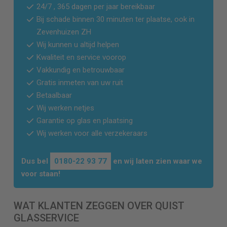
24/7 , 365 dagen per jaar bereikbaar
Bij schade binnen 30 minuten ter plaatse, ook in
Zevenhuizen ZH
Wij kunnen u altijd helpen
Kwaliteit en service voorop
Vakkundig en betrouwbaar
Gratis inmeten van uw ruit
Betaalbaar
Wij werken netjes
Garantie op glas en plaatsing
Wij werken voor alle verzekeraars
Dus bel
0180-22 93 77
en wij laten zien waar we
voor staan!
WAT KLANTEN ZEGGEN OVER QUIST
GLASSERVICE