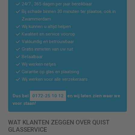
24/7 , 365 dagen per jaar bereikbaar
Bij schade binnen 30 minuten ter plaatse, ook in
Zwammerdam
Wij kunnen u altijd helpen
Kwaliteit en service voorop
Vakkundig en betrouwbaar
Gratis inmeten van uw ruit
Betaalbaar
Wij werken netjes
Garantie op glas en plaatsing
Wij werken voor alle verzekeraars
Dus bel
0172-25 10 12
en wij laten zien waar we
voor staan!
WAT KLANTEN ZEGGEN OVER QUIST
GLASSERVICE