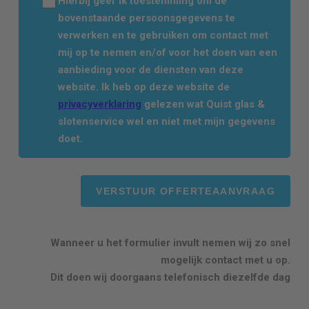
Hierbij geef ik toestemming om de
bovenstaande persoonsgegevens te
verwerken en te gebruiken om contact met
mij op te nemen en/of voor het doen van een
aanbieding voor de diensten van deze
website. Ik heb op deze website de
privacyverklaring
gelezen wat Quist glas &
slotenservice wel en niet met mijn gegevens
doet.
Wanneer u het formulier invult nemen wij zo snel
mogelijk contact met u op.
Dit doen wij doorgaans telefonisch diezelfde dag