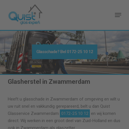
Skip
to
Menu
main
content
Glasschade? Bel
0172-25 10 12
Glasherstel in Zwammerdam
Heeft u glasschade in Zwammerdam of omgeving en wilt u
uw ruit snel en vakkundig gerepareerd, belt u dan Quist
Glasservice Zwammerdam
0172-25 10 12
en wij komen
direct. Wij werken in een groot deel van Zuid-Holland en dus
ook in Zwammerdam als glaszetter.