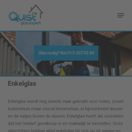
Skip
to
Menu
main
content
Glas nodig
? Bel
013-207 02 60
Enkelglas
Enkelglas wordt nog steeds vaak gebruikt voor ruiten, zowel
buitenshuis maar vooral binnenshuis, in bijvoorbeeld deuren
en de ruitjes boven de deuren. Enkelglas heeft als voordelen
dat het relatief goedkoop is en makkelijk te herstellen. Onze
glaszetters hebben altijd enkelglas bij zich op de wagen en