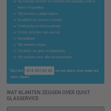
Bij schade binnen 30 minuten ter plaatse, ook in
Biest-Houtakker
Wij kunnen u altijd helpen
Kwaliteit en service voorop
Vakkundig en betrouwbaar
Gratis inmeten van uw ruit
Betaalbaar
Wij werken netjes
Garantie op glas en plaatsing
Wij werken voor alle verzekeraars
Dus bel
013-207 02 60
en wij laten zien waar we
voor staan!
WAT KLANTEN ZEGGEN OVER QUIST
GLASSERVICE