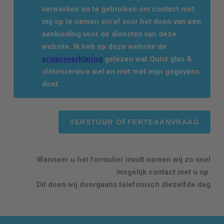
verwerken en te gebruiken om contact met
mij op te nemen en/of voor het doen van een
aanbieding voor de diensten van deze
website. Ik heb op deze website de
privacyverklaring
gelezen wat Quist glas &
slotenservice wel en niet met mijn gegevens
doet.
Wanneer u het formulier invult nemen wij zo snel
mogelijk contact met u op.
Dit doen wij doorgaans telefonisch diezelfde dag