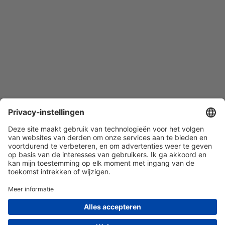
Quist Glas Expert BV | 010-7603380 | KvK nr. 85162469 | BTW