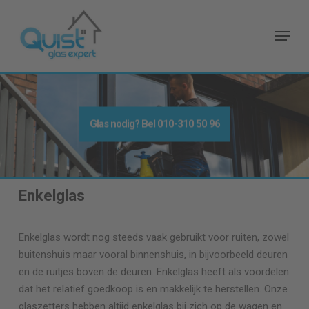
Skip
to
Menu
main
content
Glas nodig
? Bel
010-310 50 96
Enkelglas
Enkelglas wordt nog steeds vaak gebruikt voor ruiten, zowel
buitenshuis maar vooral binnenshuis, in bijvoorbeeld deuren
en de ruitjes boven de deuren. Enkelglas heeft als voordelen
dat het relatief goedkoop is en makkelijk te herstellen. Onze
glaszetters hebben altijd enkelglas bij zich op de wagen en