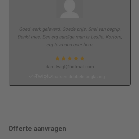
Goed werk geleverd. Goede prijs. Snel van begrip.
Denkt mee. Een erg aardige man is Leslie. Kortom,
erg tevreden over hem.
dam.twigt@hotmail.com
Twigt
Plaatsen dubbele beglazing
Offerte aanvragen