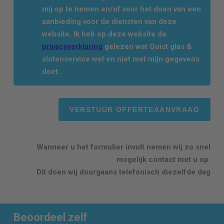
mij op te nemen en/of voor het doen van een
aanbieding voor de diensten van deze
website. Ik heb op deze website de
privacyverklaring
gelezen wat Quist glas &
slotenservice wel en niet met mijn gegevens
doet.
Wanneer u het formulier invult nemen wij zo snel
mogelijk contact met u op.
Dit doen wij doorgaans telefonisch diezelfde dag
Beoordeel zelf