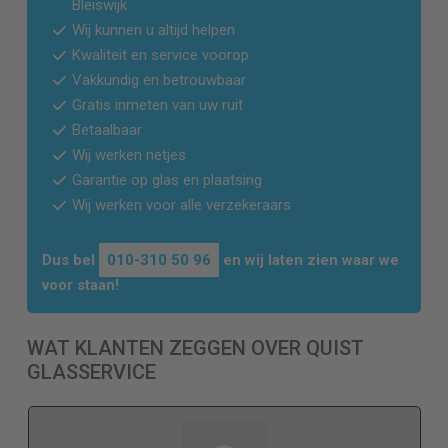
Bleiswijk
Wij kunnen u altijd helpen
Kwaliteit en service voorop
Vakkundig en betrouwbaar
Gratis inmeten van uw ruit
Betaalbaar
Wij werken netjes
Garantie op glas en plaatsing
Wij werken voor alle verzekeraars
Dus bel
010-310 50 96
en wij laten zien waar we
voor staan!
WAT KLANTEN ZEGGEN OVER QUIST
GLASSERVICE