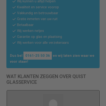
Wij kunnen u altijd helpen
Kwaliteit en service voorop
Vakkundig en betrouwbaar
Gratis inmeten van uw ruit
Betaalbaar
Wij werken netjes
Garantie op glas en plaatsing
Wij werken voor alle verzekeraars
Dus bel
0161-25 50 36
en wij laten zien waar we
voor staan!
WAT KLANTEN ZEGGEN OVER QUIST
GLASSERVICE