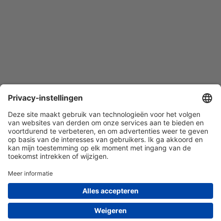
Quist Glas Expert BV | 010-7603380 | KvK nr. 85162469 | BTW
nr. NL863530977B01 | © Quist Expert 2026