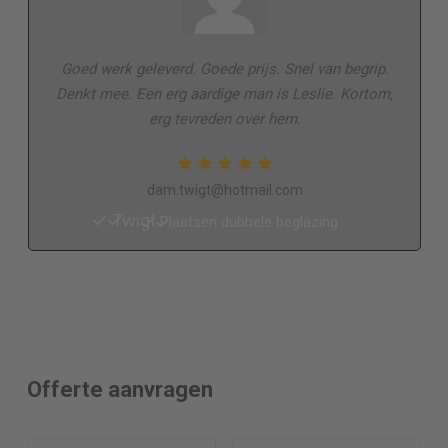
Goed werk geleverd. Goede prijs. Snel van begrip.
Denkt mee. Een erg aardige man is Leslie. Kortom,
erg tevreden over hem.
dam.twigt@hotmail.com
Twigt
Plaatsen dubbele beglazing
Offerte aanvragen