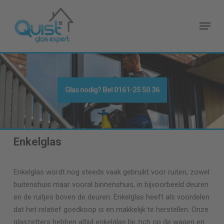
Skip
to
Menu
main
content
Glas nodig
? Bel
0161-25 50 36
Enkelglas
Enkelglas wordt nog steeds vaak gebruikt voor ruiten, zowel
buitenshuis maar vooral binnenshuis, in bijvoorbeeld deuren
en de ruitjes boven de deuren. Enkelglas heeft als voordelen
dat het relatief goedkoop is en makkelijk te herstellen. Onze
glaszetters hebben altijd enkelglas bij zich op de wagen en