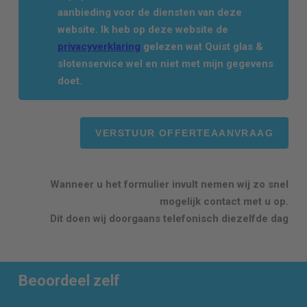
aanbieding voor de diensten van deze
website. Ik heb op deze website de
privacyverklaring
gelezen wat Quist glas &
slotenservice wel en niet met mijn gegevens
doet.
Wanneer u het formulier invult nemen wij zo snel
mogelijk contact met u op.
Dit doen wij doorgaans telefonisch diezelfde dag
Beoordeel zelf