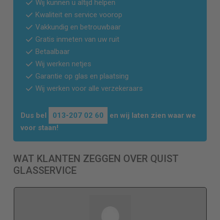
Wij kunnen u altijd helpen
Kwaliteit en service voorop
Vakkundig en betrouwbaar
Gratis inmeten van uw ruit
Betaalbaar
Wij werken netjes
Garantie op glas en plaatsing
Wij werken voor alle verzekeraars
Dus bel
013-207 02 60
en wij laten zien waar we
voor staan!
WAT KLANTEN ZEGGEN OVER QUIST
GLASSERVICE