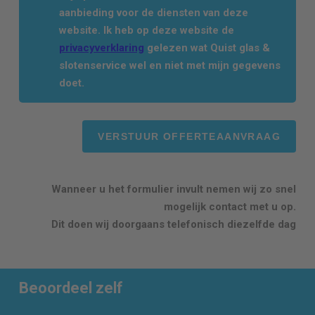
aanbieding voor de diensten van deze
website. Ik heb op deze website de
privacyverklaring
gelezen wat Quist glas &
slotenservice wel en niet met mijn gegevens
doet.
Wanneer u het formulier invult nemen wij zo snel
mogelijk contact met u op.
Dit doen wij doorgaans telefonisch diezelfde dag
Beoordeel zelf