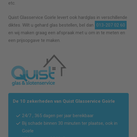
etc.
Quist Glasservice
Goirle
levert ook hardglas in verschillende
diktes. Wilt u gehard glas bestellen, bel dan
013-207 02 60
en wij maken graag een afspraak met u om in te meten en
een prijsopgave te maken.
De 10 zekerheden van Quist Glasservice
Goirle
24/7 , 365 dagen per jaar bereikbaar
Bij schade binnen 30 minuten ter plaatse, ook in
Goirle