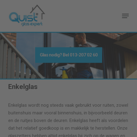
Skip
to
Menu
main
content
Glas nodig
? Bel
013-207 02 60
Enkelglas
Enkelglas wordt nog steeds vaak gebruikt voor ruiten, zowel
buitenshuis maar vooral binnenshuis, in bijvoorbeeld deuren
en de ruitjes boven de deuren. Enkelglas heeft als voordelen
dat het relatief goedkoop is en makkelijk te herstellen. Onze
glaszetters hebben altijd enkelglas bij zich op de wagen en