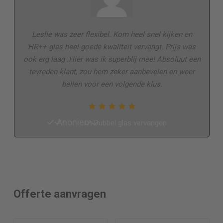
Leslie was zeer flexibel. Kom heel snel kijken en
HR++ glas heel goede kwaliteit vervangt. Prijs was
ook erg laag .Hier was ik superblij mee! Absoluut een
tevreden klant, zou hem zeker aanbevelen en weer
bellen voor een volgende klus.
Anoniem
Dubbel glas vervangen
Offerte aanvragen