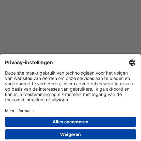
Quist Glas Expert BV | 010-7603380 | KvK nr. 85162469 | BTW
nr. NL863530977B01 | © Quist Expert 2026