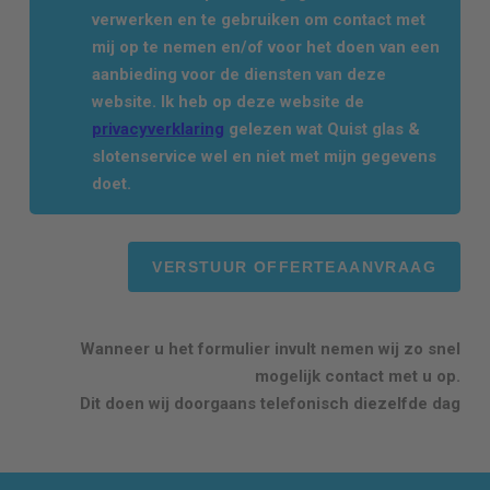
verwerken en te gebruiken om contact met
mij op te nemen en/of voor het doen van een
aanbieding voor de diensten van deze
website. Ik heb op deze website de
privacyverklaring
gelezen wat Quist glas &
slotenservice wel en niet met mijn gegevens
doet.
Wanneer u het formulier invult nemen wij zo snel
mogelijk contact met u op.
Dit doen wij doorgaans telefonisch diezelfde dag