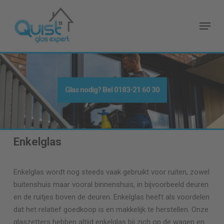
Skip
to
Menu
main
content
Glas nodig
? Bel
0183-21 60 30
Enkelglas
Enkelglas wordt nog steeds vaak gebruikt voor ruiten, zowel
buitenshuis maar vooral binnenshuis, in bijvoorbeeld deuren
en de ruitjes boven de deuren. Enkelglas heeft als voordelen
dat het relatief goedkoop is en makkelijk te herstellen. Onze
glaszetters hebben altijd enkelglas bij zich op de wagen en