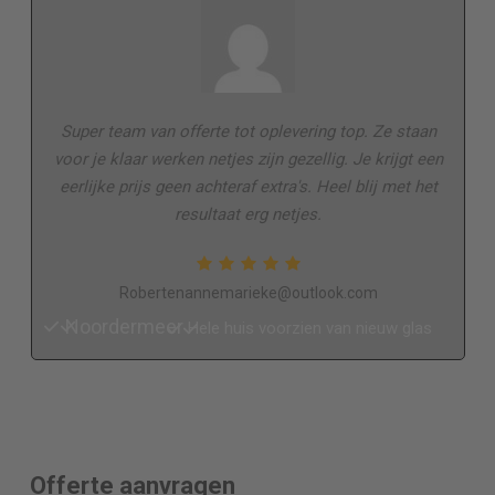
Super team van offerte tot oplevering top. Ze staan
voor je klaar werken netjes zijn gezellig. Je krijgt een
eerlijke prijs geen achteraf extra's. Heel blij met het
resultaat erg netjes.
Robertenannemarieke@outlook.com
Noordermeer
Hele huis voorzien van nieuw glas
Offerte aanvragen