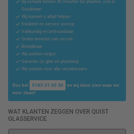
Bij schade binnen 30 minuten ter plaatse, ook in
Goudriaan
Wij kunnen u altijd helpen
Kwaliteit en service voorop
Vakkundig en betrouwbaar
Gratis inmeten van uw ruit
Betaalbaar
Wij werken netjes
Garantie op glas en plaatsing
Wij werken voor alle verzekeraars
Dus bel
0183-21 60 30
en wij laten zien waar we
voor staan!
WAT KLANTEN ZEGGEN OVER QUIST
GLASSERVICE