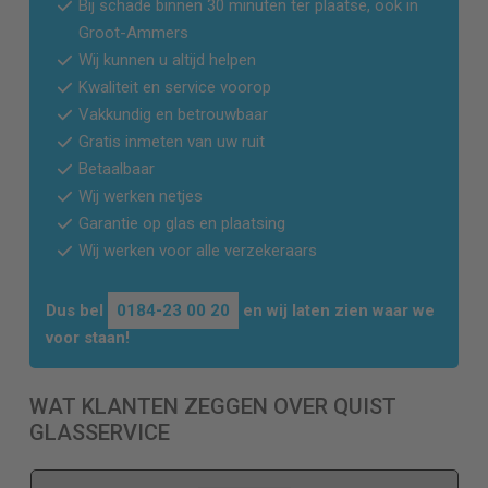
Bij schade binnen 30 minuten ter plaatse, ook in
Groot-Ammers
Wij kunnen u altijd helpen
Kwaliteit en service voorop
Vakkundig en betrouwbaar
Gratis inmeten van uw ruit
Betaalbaar
Wij werken netjes
Garantie op glas en plaatsing
Wij werken voor alle verzekeraars
Dus bel
0184-23 00 20
en wij laten zien waar we
voor staan!
WAT KLANTEN ZEGGEN OVER QUIST
GLASSERVICE