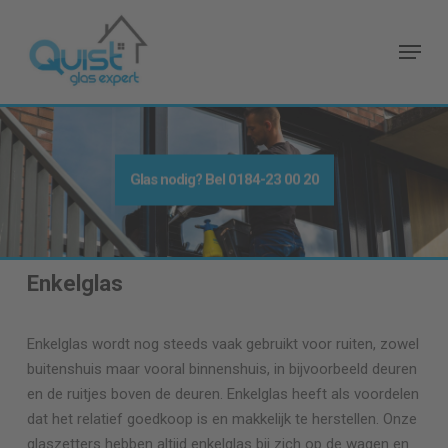
Skip
to
Menu
main
content
Glas nodig
? Bel
0184-23 00 20
Enkelglas
Enkelglas wordt nog steeds vaak gebruikt voor ruiten, zowel
buitenshuis maar vooral binnenshuis, in bijvoorbeeld deuren
en de ruitjes boven de deuren. Enkelglas heeft als voordelen
dat het relatief goedkoop is en makkelijk te herstellen. Onze
glaszetters hebben altijd enkelglas bij zich op de wagen en