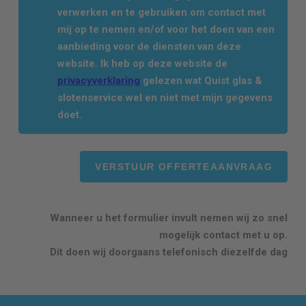
verwerken en te gebruiken om contact met
mij op te nemen en/of voor het doen van een
aanbieding voor de diensten van deze
website. Ik heb op deze website de
privacyverklaring
gelezen wat Quist glas &
slotenservice wel en niet met mijn gegevens
doet.
Wanneer u het formulier invult nemen wij zo snel
mogelijk contact met u op.
Dit doen wij doorgaans telefonisch diezelfde dag