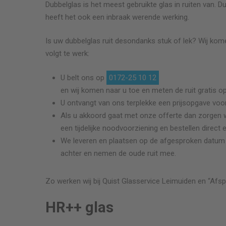
Dubbelglas is het meest gebruikte glas in ruiten van. 
heeft het ook een inbraak werende werking.
Is uw dubbelglas ruit desondanks stuk of lek? Wij kom
volgt te werk:
U belt ons op
0172-25 10 12
en wij komen naar u toe en meten de ruit gratis op
U ontvangt van ons terplekke een prijsopgave voor
Als u akkoord gaat met onze offerte dan zorgen we da
een tijdelijke noodvoorziening en bestellen direct 
We leveren en plaatsen op de afgesproken datum en
achter en nemen de oude ruit mee.
Zo werken wij bij Quist Glasservice
Leimuiden
en “Afsp
HR++ glas