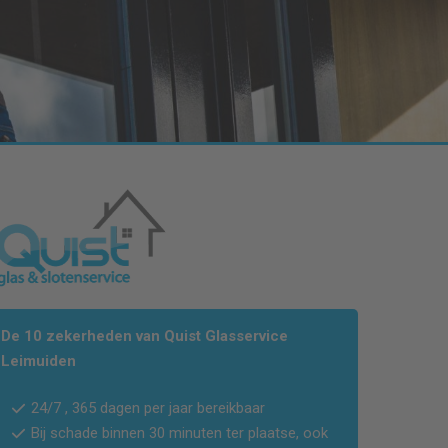
De 10 zekerheden van Quist Glasservice
Leimuiden
24/7 , 365 dagen per jaar bereikbaar
Bij schade binnen 30 minuten ter plaatse, ook