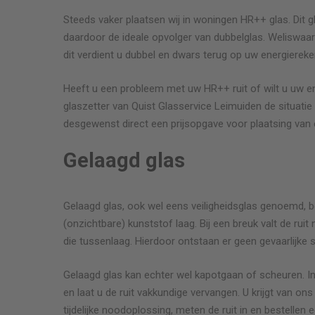
Steeds vaker plaatsen wij in woningen HR++ glas. Dit g
daardoor de ideale opvolger van dubbelglas. Weliswaar
dit verdient u dubbel en dwars terug op uw energiereke
etrouwbaar.
Fijn, goede communicatie, snelle afwikkeling e
Heeft u een probleem met uw HR++ ruit of wilt u uw e
niet duur
glaszetter van Quist Glasservice
Leimuiden
de situatie
desgewenst direct een prijsopgave voor plaatsing van 
Bep Wendt
Schuifpui
Gelaagd glas
uiframen (bj
Gelaagd glas, ook wel eens veiligheidsglas genoemd, b
(onzichtbare) kunststof laag. Bij een breuk valt de rui
die tussenlaag. Hierdoor ontstaan er geen gevaarlijke 
Gelaagd glas kan echter wel kapotgaan of scheuren. In
en laat u de ruit vakkundige vervangen. U krijgt van o
tijdelijke noodoplossing, meten de ruit in en bestellen