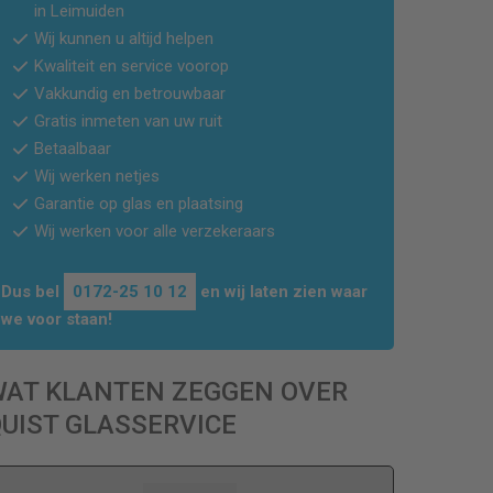
in
Leimuiden
Wij kunnen u altijd helpen
Kwaliteit en service voorop
Vakkundig en betrouwbaar
Gratis inmeten van uw ruit
Betaalbaar
Wij werken netjes
Garantie op glas en plaatsing
Wij werken voor alle verzekeraars
Dus bel
0172-25 10 12
en wij laten zien waar
we voor staan!
WAT KLANTEN ZEGGEN OVER
UIST GLASSERVICE