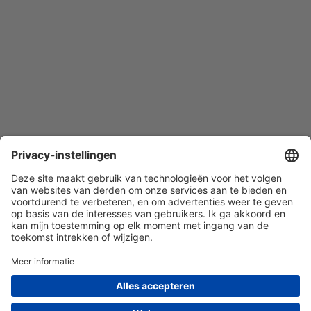
Quist Glas Expert BV | 010-7603380 | KvK nr. 85162469 | BTW