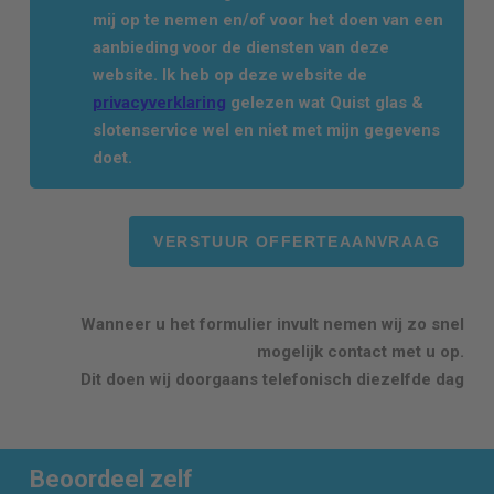
mij op te nemen en/of voor het doen van een
aanbieding voor de diensten van deze
website. Ik heb op deze website de
privacyverklaring
gelezen wat Quist glas &
slotenservice wel en niet met mijn gegevens
doet.
Wanneer u het formulier invult nemen wij zo snel
mogelijk contact met u op.
Dit doen wij doorgaans telefonisch diezelfde dag
Beoordeel zelf