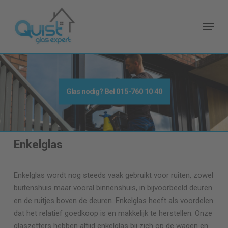
Skip
to
Menu
main
content
Glas nodig
? Bel
015-760 10 40
Enkelglas
Enkelglas wordt nog steeds vaak gebruikt voor ruiten, zowel
buitenshuis maar vooral binnenshuis, in bijvoorbeeld deuren
en de ruitjes boven de deuren. Enkelglas heeft als voordelen
dat het relatief goedkoop is en makkelijk te herstellen. Onze
glaszetters hebben altijd enkelglas bij zich op de wagen en