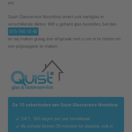
etc.
Quist Glasservice
Nootdorp
levert ook hardglas in
verschillende diktes. Wilt u gehard glas bestellen, bel dan
015-760 10 40
en wij maken graag een afspraak met u om in te meten en
een prijsopgave te maken.
De 10 zekerheden van Quist Glasservice
Nootdorp
24/7 , 365 dagen per jaar bereikbaar
Bij schade binnen 30 minuten ter plaatse, ook in