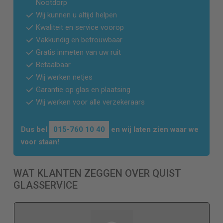
Nootdorp
Wij kunnen u altijd helpen
Kwaliteit en service voorop
Vakkundig en betrouwbaar
Gratis inmeten van uw ruit
Betaalbaar
Wij werken netjes
Garantie op glas en plaatsing
Wij werken voor alle verzekeraars
Dus bel
015-760 10 40
en wij laten zien waar we
voor staan!
WAT KLANTEN ZEGGEN OVER QUIST
GLASSERVICE