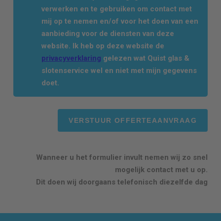
verwerken en te gebruiken om contact met
mij op te nemen en/of voor het doen van een
aanbieding voor de diensten van deze
website. Ik heb op deze website de
privacyverklaring
gelezen wat Quist glas &
slotenservice wel en niet met mijn gegevens
doet.
Wanneer u het formulier invult nemen wij zo snel
mogelijk contact met u op.
Dit doen wij doorgaans telefonisch diezelfde dag