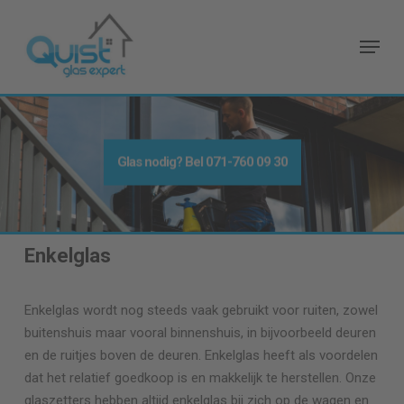
Skip
to
Menu
main
content
Glas nodig
? Bel
071-760 09 30
Enkelglas
Enkelglas wordt nog steeds vaak gebruikt voor ruiten, zowel
buitenshuis maar vooral binnenshuis, in bijvoorbeeld deuren
en de ruitjes boven de deuren. Enkelglas heeft als voordelen
dat het relatief goedkoop is en makkelijk te herstellen. Onze
glaszetters hebben altijd enkelglas bij zich op de wagen en