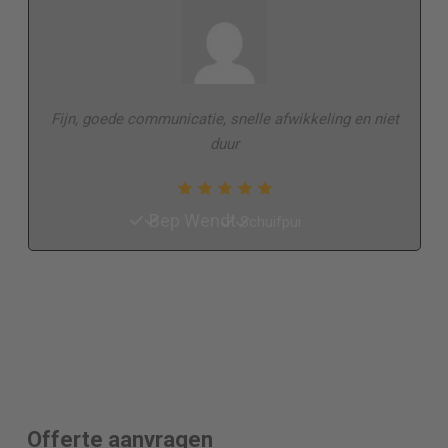
Fijn, goede communicatie, snelle afwikkeling en niet
duur
Bep Wendt
Schuifpui
Offerte aanvragen