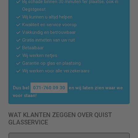
Bij schade binnen 30 minuten ter plaatse, ook in
Oegstgeest
Wij kunnen u altijd helpen
Kwaliteit en service voorop
Vakkundig en betrouwbaar
Gratis inmeten van uw ruit
Betaalbaar
Wij werken netjes
Garantie op glas en plaatsing
Wij werken voor alle verzekeraars
Dus bel
071-760 09 30
en wij laten zien waar we
voor staan!
WAT KLANTEN ZEGGEN OVER QUIST
GLASSERVICE