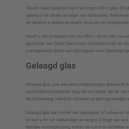
Steeds vaker plaatsen wij in woningen HR++ glas. Dit g
daardoor de ideale opvolger van dubbelglas. Weliswaar
dit verdient u dubbel en dwars terug op uw energiereke
van begrip.
Vriendelijke, snelle service en keurig netjes wer
Heeft u een probleem met uw HR++ ruit of wilt u uw e
lie. Kortom,
glaszetter van Quist Glasservice
Oosterhout NB
de sit
u desgewenst direct een prijsopgave voor plaatsing va
Anoniem
Glas plaatsen in halfrond stalraampj
Gelaagd glas
ing
Gelaagd glas, ook wel eens veiligheidsglas genoemd, b
(onzichtbare) kunststof laag. Bij een breuk valt de rui
die tussenlaag. Hierdoor ontstaan er geen gevaarlijke 
Gelaagd glas kan echter wel kapotgaan of scheuren. In
en laat u de ruit vakkundige vervangen. U krijgt van o
tijdelijke noodoplossing, meten de ruit in en bestellen