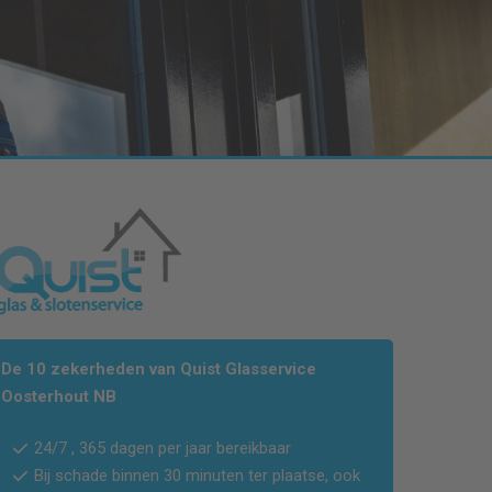
De 10 zekerheden van Quist Glasservice
Oosterhout NB
24/7 , 365 dagen per jaar bereikbaar
Bij schade binnen 30 minuten ter plaatse, ook