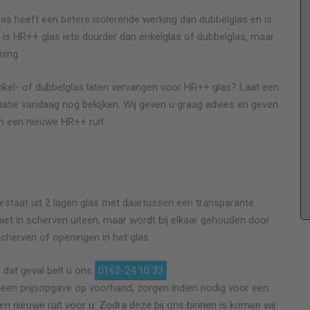
las heeft een betere isolerende werking dan dubbelglas en is
 is HR++ glas iets duurder dan enkelglas of dubbelglas, maar
ning.
k!
Prima service. Goede communicatie, betrouwbaar.
nkel- of dubbelglas laten vervangen voor HR++ glas? Laat een
Keurig werk geleverd!
uatie vandaag nog bekijken. Wij geven u graag advies en geven
n een nieuwe HR++ ruit.
e
Anoniem
Dubbel glas vervangen in aluminium schuiframen (bj
1979)
estaat uit 2 lagen glas met daartussen een transparante
t niet in scherven uiteen, maar wordt bij elkaar gehouden door
scherven of openingen in het glas.
 dat geval belt u ons
0162-24 10 33
ns een prijsopgave op voorhand, zorgen indien nodig voor een
 een nieuwe ruit voor u. Zodra deze bij ons binnen is komen wij