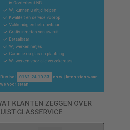
in
Oosterhout NB
Wij kunnen u altijd helpen
Kwaliteit en service voorop
Vakkundig en betrouwbaar
Gratis inmeten van uw ruit
Betaalbaar
Wij werken netjes
Garantie op glas en plaatsing
Wij werken voor alle verzekeraars
Dus bel
0162-24 10 33
en wij laten zien waar
we voor staan!
WAT KLANTEN ZEGGEN OVER
UIST GLASSERVICE