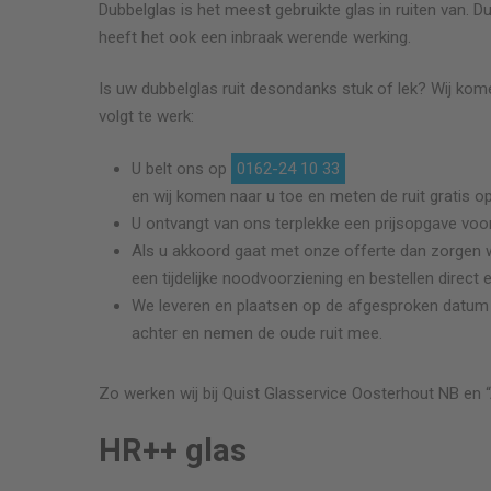
Dubbelglas is het meest gebruikte glas in ruiten van. 
heeft het ook een inbraak werende werking.
Is uw dubbelglas ruit desondanks stuk of lek? Wij kom
volgt te werk:
U belt ons op
0162-24 10 33
en wij komen naar u toe en meten de ruit gratis op
U ontvangt van ons terplekke een prijsopgave voor
Als u akkoord gaat met onze offerte dan zorgen we da
een tijdelijke noodvoorziening en bestellen direct 
We leveren en plaatsen op de afgesproken datum en
achter en nemen de oude ruit mee.
Zo werken wij bij Quist Glasservice
Oosterhout NB
en “
HR++ glas