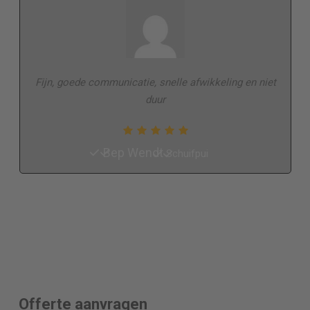
Fijn, goede communicatie, snelle afwikkeling en niet
duur
Bep Wendt
Schuifpui
Offerte aanvragen