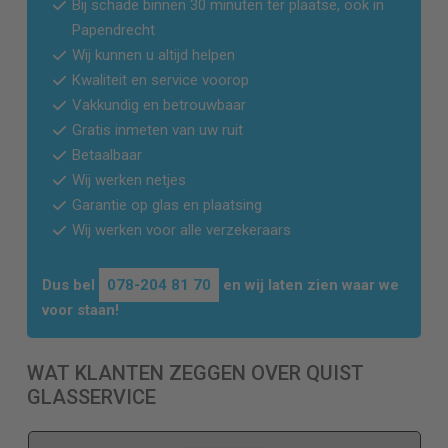
Bij schade binnen 30 minuten ter plaatse, ook in
Papendrecht
Wij kunnen u altijd helpen
Kwaliteit en service voorop
Vakkundig en betrouwbaar
Gratis inmeten van uw ruit
Betaalbaar
Wij werken netjes
Garantie op glas en plaatsing
Wij werken voor alle verzekeraars
Dus bel
078-204 81 70
en wij laten zien waar we
voor staan!
WAT KLANTEN ZEGGEN OVER QUIST
GLASSERVICE