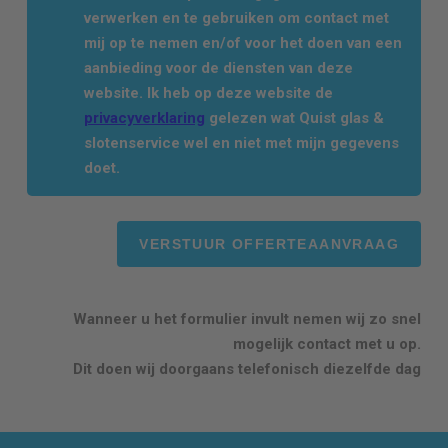
verwerken en te gebruiken om contact met
mij op te nemen en/of voor het doen van een
aanbieding voor de diensten van deze
website. Ik heb op deze website de
privacyverklaring
gelezen wat Quist glas &
slotenservice wel en niet met mijn gegevens
doet.
Wanneer u het formulier invult nemen wij zo snel
mogelijk contact met u op.
Dit doen wij doorgaans telefonisch diezelfde dag