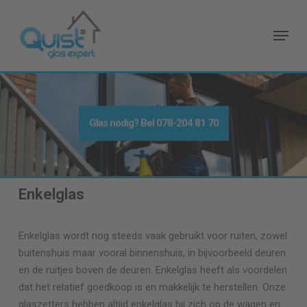
Skip
to
Menu
main
content
Glas nodig
? Bel
078-204 81 70
Enkelglas
Enkelglas wordt nog steeds vaak gebruikt voor ruiten, zowel
buitenshuis maar vooral binnenshuis, in bijvoorbeeld deuren
en de ruitjes boven de deuren. Enkelglas heeft als voordelen
dat het relatief goedkoop is en makkelijk te herstellen. Onze
glaszetters hebben altijd enkelglas bij zich op de wagen en