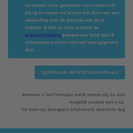
verwerken en te gebruiken om contact met
mij op te nemen en/of voor het doen van een
aanbieding voor de diensten van deze
website. Ik heb op deze website de
privacyverklaring
gelezen wat Quist glas &
slotenservice wel en niet met mijn gegevens
doet.
Wanneer u het formulier invult nemen wij zo snel
mogelijk contact met u op.
Dit doen wij doorgaans telefonisch diezelfde dag