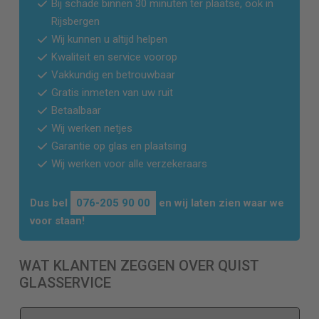
Bij schade binnen 30 minuten ter plaatse, ook in
Rijsbergen
Wij kunnen u altijd helpen
Kwaliteit en service voorop
Vakkundig en betrouwbaar
Gratis inmeten van uw ruit
Betaalbaar
Wij werken netjes
Garantie op glas en plaatsing
Wij werken voor alle verzekeraars
Dus bel
076-205 90 00
en wij laten zien waar we
voor staan!
WAT KLANTEN ZEGGEN OVER QUIST
GLASSERVICE