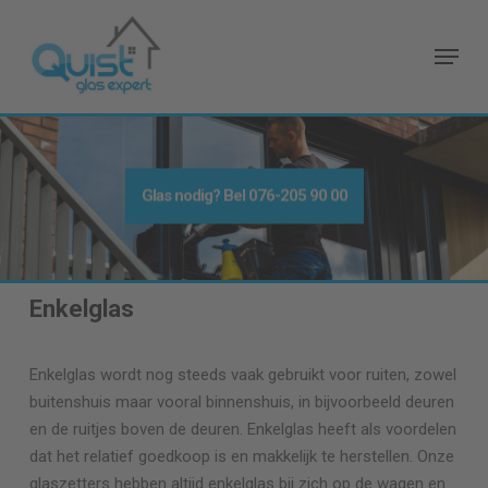
Skip
to
Menu
main
content
Glas nodig
? Bel
076-205 90 00
Enkelglas
Enkelglas wordt nog steeds vaak gebruikt voor ruiten, zowel
buitenshuis maar vooral binnenshuis, in bijvoorbeeld deuren
en de ruitjes boven de deuren. Enkelglas heeft als voordelen
dat het relatief goedkoop is en makkelijk te herstellen. Onze
glaszetters hebben altijd enkelglas bij zich op de wagen en