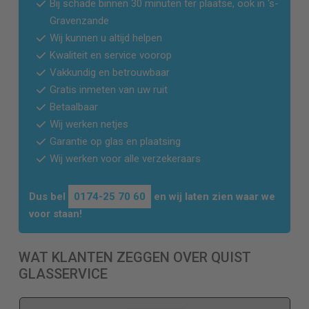
Bij schade binnen 30 minuten ter plaatse, ook in
‘s-
Gravenzande
Wij kunnen u altijd helpen
Kwaliteit en service voorop
Vakkundig en betrouwbaar
Gratis inmeten van uw ruit
Betaalbaar
Wij werken netjes
Garantie op glas en plaatsing
Wij werken voor alle verzekeraars
Dus bel
0174-25 70 60
en wij laten zien waar we
voor staan!
WAT KLANTEN ZEGGEN OVER QUIST
GLASSERVICE