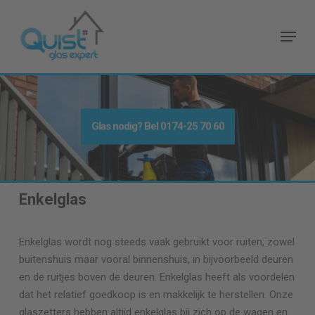
Skip
to
Menu
main
content
Glas nodig
? Bel
0174-25 70 60
Enkelglas
Enkelglas wordt nog steeds vaak gebruikt voor ruiten, zowel
buitenshuis maar vooral binnenshuis, in bijvoorbeeld deuren
en de ruitjes boven de deuren. Enkelglas heeft als voordelen
dat het relatief goedkoop is en makkelijk te herstellen. Onze
glaszetters hebben altijd enkelglas bij zich op de wagen en