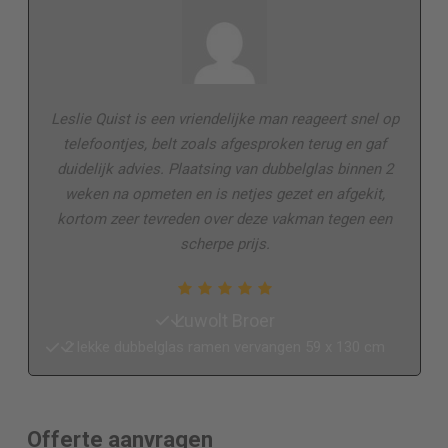
Leslie Quist is een vriendelijke man reageert snel op
telefoontjes, belt zoals afgesproken terug en gaf
duidelijk advies. Plaatsing van dubbelglas binnen 2
weken na opmeten en is netjes gezet en afgekit,
kortom zeer tevreden over deze vakman tegen een
scherpe prijs.
Luwolt Broer
2 lekke dubbelglas ramen vervangen 59 x 130 cm
Offerte aanvragen