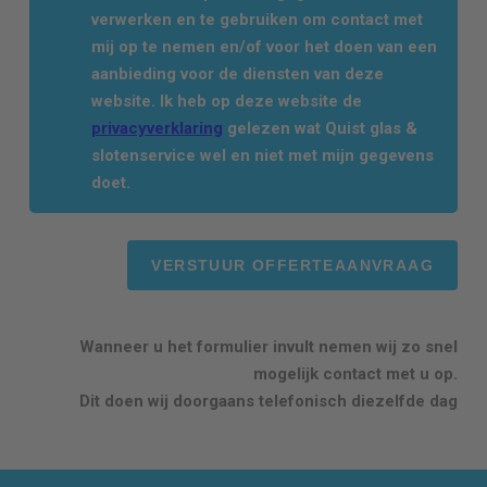
verwerken en te gebruiken om contact met
mij op te nemen en/of voor het doen van een
aanbieding voor de diensten van deze
website. Ik heb op deze website de
privacyverklaring
gelezen wat Quist glas &
slotenservice wel en niet met mijn gegevens
doet.
Wanneer u het formulier invult nemen wij zo snel
mogelijk contact met u op.
Dit doen wij doorgaans telefonisch diezelfde dag