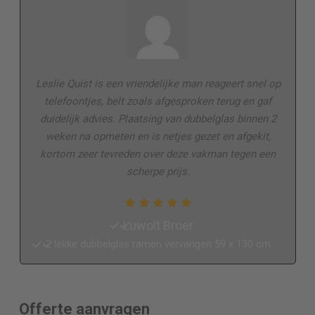
Leslie Quist is een vriendelijke man reageert snel op
telefoontjes, belt zoals afgesproken terug en gaf
duidelijk advies. Plaatsing van dubbelglas binnen 2
weken na opmeten en is netjes gezet en afgekit,
kortom zeer tevreden over deze vakman tegen een
scherpe prijs.
Luwolt Broer
2 lekke dubbelglas ramen vervangen 59 x 130 cm
Offerte aanvragen