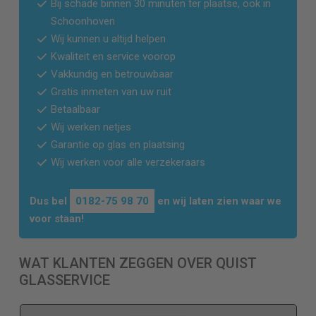
Bij schade binnen 30 minuten ter plaatse, ook in
Schoonhoven
Wij kunnen u altijd helpen
Kwaliteit en service voorop
Vakkundig en betrouwbaar
Gratis inmeten van uw ruit
Betaalbaar
Wij werken netjes
Garantie op glas en plaatsing
Wij werken voor alle verzekeraars
Dus bel
0182-75 98 70
en wij laten zien waar we
voor staan!
WAT KLANTEN ZEGGEN OVER QUIST
GLASSERVICE