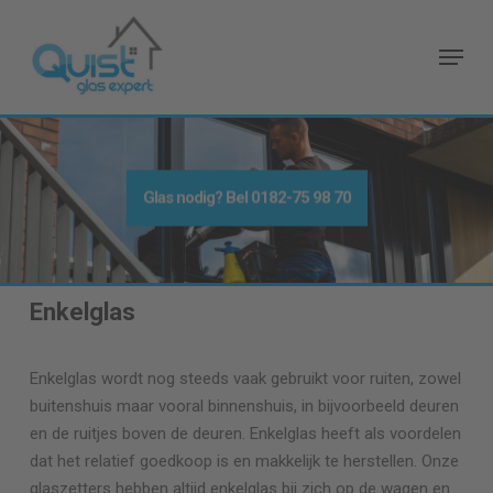
Skip
to
Menu
main
content
Glas nodig
? Bel
0182-75 98 70
Enkelglas
Enkelglas wordt nog steeds vaak gebruikt voor ruiten, zowel
buitenshuis maar vooral binnenshuis, in bijvoorbeeld deuren
en de ruitjes boven de deuren. Enkelglas heeft als voordelen
dat het relatief goedkoop is en makkelijk te herstellen. Onze
glaszetters hebben altijd enkelglas bij zich op de wagen en