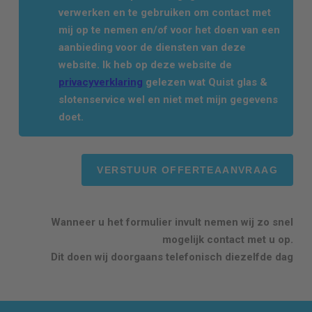
verwerken en te gebruiken om contact met
mij op te nemen en/of voor het doen van een
aanbieding voor de diensten van deze
website. Ik heb op deze website de
privacyverklaring
gelezen wat Quist glas &
slotenservice wel en niet met mijn gegevens
doet.
Wanneer u het formulier invult nemen wij zo snel
mogelijk contact met u op.
Dit doen wij doorgaans telefonisch diezelfde dag