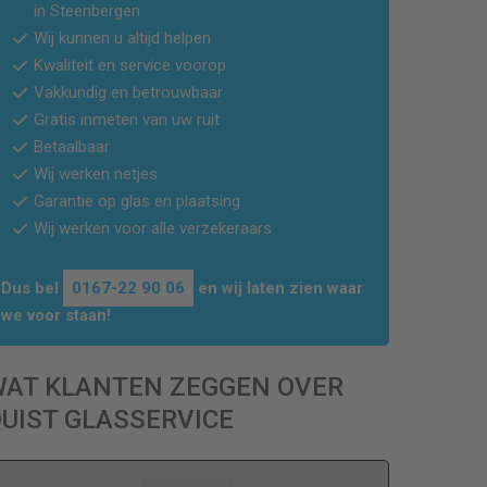
in
Steenbergen
Wij kunnen u altijd helpen
Kwaliteit en service voorop
Vakkundig en betrouwbaar
Gratis inmeten van uw ruit
Betaalbaar
Wij werken netjes
Garantie op glas en plaatsing
Wij werken voor alle verzekeraars
Dus bel
0167-22 90 06
en wij laten zien waar
we voor staan!
WAT KLANTEN ZEGGEN OVER
UIST GLASSERVICE