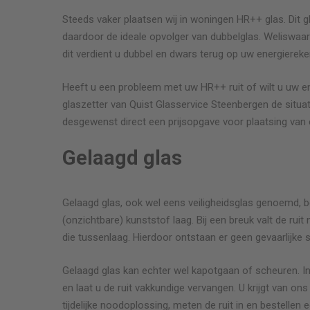
Steeds vaker plaatsen wij in woningen HR++ glas. Dit g
daardoor de ideale opvolger van dubbelglas. Weliswaar
dit verdient u dubbel en dwars terug op uw energiereke
etrouwbaar.
Top! Meneer Quist heeft goed werk geleverd.
Heeft u een probleem met uw HR++ ruit of wilt u uw e
Snelle service, goede afwerking, een echte
glaszetter van Quist Glasservice
Steenbergen
de situa
vakman.
desgewenst direct een prijsopgave voor plaatsing van 
Gelaagd glas
Mevrouw Molenaar
uiframen (bj
Vervanging van glas links onder
Gelaagd glas, ook wel eens veiligheidsglas genoemd, b
(onzichtbare) kunststof laag. Bij een breuk valt de rui
die tussenlaag. Hierdoor ontstaan er geen gevaarlijke 
Gelaagd glas kan echter wel kapotgaan of scheuren. In
en laat u de ruit vakkundige vervangen. U krijgt van o
tijdelijke noodoplossing, meten de ruit in en bestellen