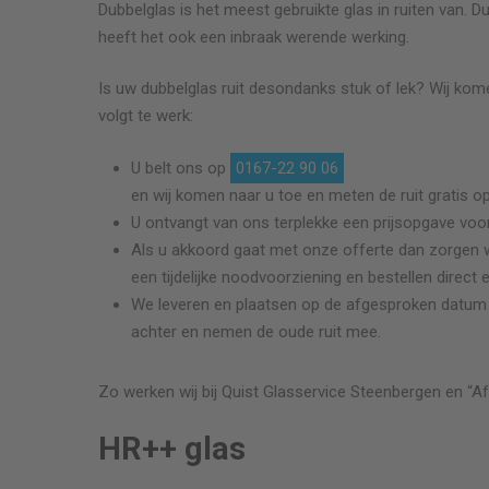
Dubbelglas is het meest gebruikte glas in ruiten van. 
heeft het ook een inbraak werende werking.
Is uw dubbelglas ruit desondanks stuk of lek? Wij kom
volgt te werk:
U belt ons op
0167-22 90 06
en wij komen naar u toe en meten de ruit gratis op
U ontvangt van ons terplekke een prijsopgave voor
Als u akkoord gaat met onze offerte dan zorgen we da
een tijdelijke noodvoorziening en bestellen direct 
We leveren en plaatsen op de afgesproken datum en
achter en nemen de oude ruit mee.
Zo werken wij bij Quist Glasservice
Steenbergen
en “Af
HR++ glas