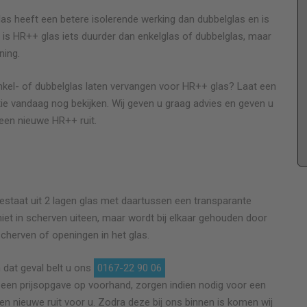
las heeft een betere isolerende werking dan dubbelglas en is
 is HR++ glas iets duurder dan enkelglas of dubbelglas, maar
ning.
Goed bedrijf ! komt betrouwbaar over. Prijs
nkel- of dubbelglas laten vervangen voor HR++ glas? Laat een
afgesproken en komt zijn afspraken na. Denkt
tie vandaag nog bekijken. Wij geven u graag advies en geven u
goed mee met de klant en komt met goede
een nieuwe HR++ ruit.
oplossingen. Fijn om een gesprek mee te voeren.
kwaliteit na behoren.
Fred Guillot
estaat uit 2 lagen glas met daartussen een transparante
Het vervangen van enkel naar dubbel Hr ++ glas .
t niet in scherven uiteen, maar wordt bij elkaar gehouden door
scherven of openingen in het glas.
 dat geval belt u ons
0167-22 90 06
ns een prijsopgave op voorhand, zorgen indien nodig voor een
 een nieuwe ruit voor u. Zodra deze bij ons binnen is komen wij