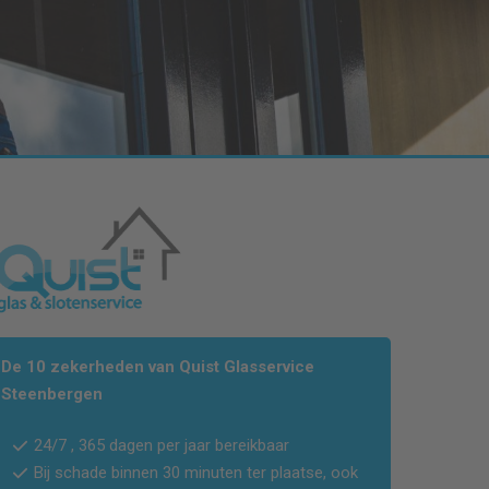
De 10 zekerheden van Quist Glasservice
Steenbergen
24/7 , 365 dagen per jaar bereikbaar
Bij schade binnen 30 minuten ter plaatse, ook