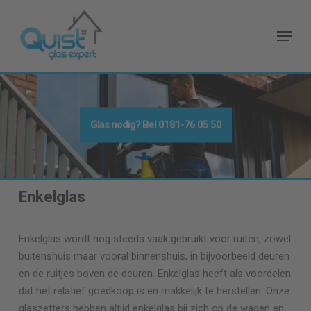
Skip
to
Menu
main
content
Glas nodig
? Bel
0181-76 05 50
Enkelglas
Enkelglas wordt nog steeds vaak gebruikt voor ruiten, zowel
buitenshuis maar vooral binnenshuis, in bijvoorbeeld deuren
en de ruitjes boven de deuren. Enkelglas heeft als voordelen
dat het relatief goedkoop is en makkelijk te herstellen. Onze
glaszetters hebben altijd enkelglas bij zich op de wagen en