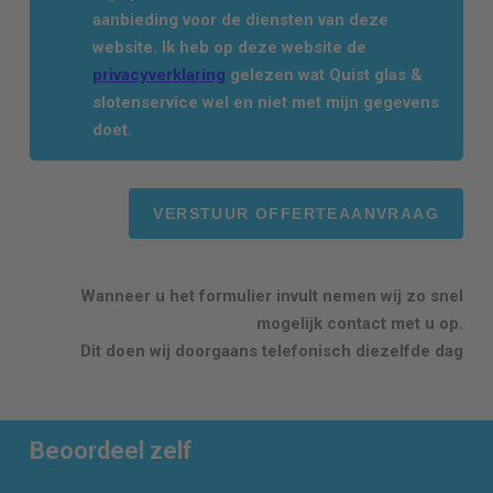
aanbieding voor de diensten van deze
website. Ik heb op deze website de
privacyverklaring
gelezen wat Quist glas &
slotenservice wel en niet met mijn gegevens
doet.
Wanneer u het formulier invult nemen wij zo snel
mogelijk contact met u op.
Dit doen wij doorgaans telefonisch diezelfde dag
Beoordeel zelf