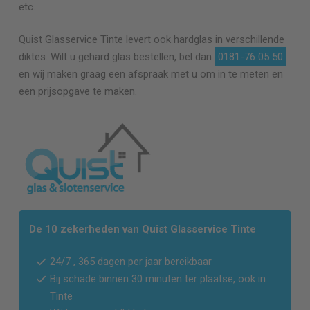
etc.
Quist Glasservice
Tinte
levert ook hardglas in verschillende
diktes. Wilt u gehard glas bestellen, bel dan
0181-76 05 50
en wij maken graag een afspraak met u om in te meten en
een prijsopgave te maken.
De 10 zekerheden van Quist Glasservice
Tinte
24/7 , 365 dagen per jaar bereikbaar
Bij schade binnen 30 minuten ter plaatse, ook in
Tinte