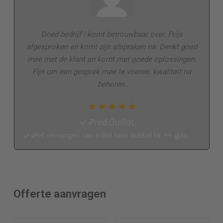
Goed bedrijf ! komt betrouwbaar over. Prijs
afgesproken en komt zijn afspraken na. Denkt goed
mee met de klant en komt met goede oplossingen.
Fijn om een gesprek mee te voeren. kwaliteit na
behoren.
Fred Guillot
Het vervangen van enkel naar dubbel Hr ++ glas .
Offerte aanvragen