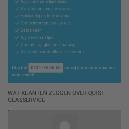
Wij kunnen u altijd helpen
Kwaliteit en service voorop
Vakkundig en betrouwbaar
Gratis inmeten van uw ruit
Betaalbaar
Wij werken netjes
Garantie op glas en plaatsing
Wij werken voor alle verzekeraars
Dus bel
0181-76 05 50
en wij laten zien waar we
voor staan!
WAT KLANTEN ZEGGEN OVER QUIST
GLASSERVICE