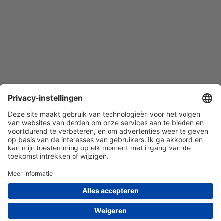
Quist Glas Expert BV | 010-7603380 | KvK nr. 85162469 | BTW
nr. NL863530977B01 | © Quist Expert 2026