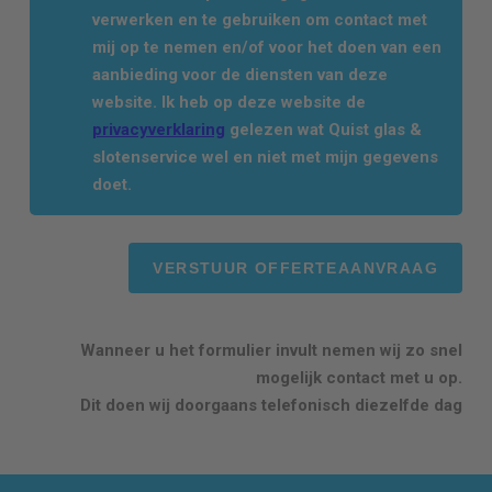
verwerken en te gebruiken om contact met
mij op te nemen en/of voor het doen van een
aanbieding voor de diensten van deze
website. Ik heb op deze website de
privacyverklaring
gelezen wat Quist glas &
slotenservice wel en niet met mijn gegevens
doet.
Wanneer u het formulier invult nemen wij zo snel
mogelijk contact met u op.
Dit doen wij doorgaans telefonisch diezelfde dag