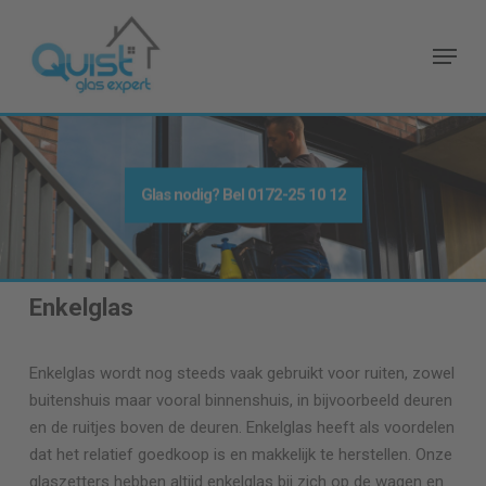
Skip
to
Menu
main
content
Glas nodig
? Bel
0172-25 10 12
Enkelglas
Enkelglas wordt nog steeds vaak gebruikt voor ruiten, zowel
buitenshuis maar vooral binnenshuis, in bijvoorbeeld deuren
en de ruitjes boven de deuren. Enkelglas heeft als voordelen
dat het relatief goedkoop is en makkelijk te herstellen. Onze
glaszetters hebben altijd enkelglas bij zich op de wagen en