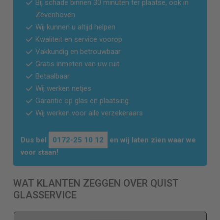
Bij schade binnen 30 minuten ter plaatse, ook in
Zevenhoven
Wij kunnen u altijd helpen
Kwaliteit en service voorop
Vakkundig en betrouwbaar
Gratis inmeten van uw ruit
Betaalbaar
Wij werken netjes
Garantie op glas en plaatsing
Wij werken voor alle verzekeraars
Dus bel
0172-25 10 12
en wij laten zien waar we
voor staan!
WAT KLANTEN ZEGGEN OVER QUIST
GLASSERVICE